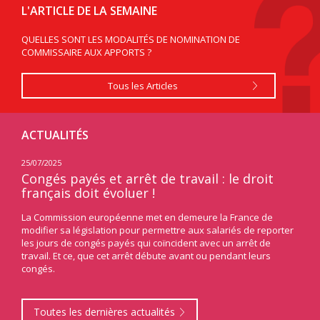
L'ARTICLE DE LA SEMAINE
QUELLES SONT LES MODALITÉS DE NOMINATION DE
COMMISSAIRE AUX APPORTS ?
Tous les Articles
ACTUALITÉS
25/07/2025
24/07
ndu
Congés payés et arrêt de travail : le droit
Les
français doit évoluer !
éne
ament
La Commission européenne met en demeure la France de
À l’i
une
modifier sa législation pour permettre aux salariés de reporter
les 
les jours de congés payés qui coïncident avec un arrêt de
une 
putés
travail. Et ce, que cet arrêt débute avant ou pendant leurs
énerg
n de
congés.
Toutes les dernières actualités