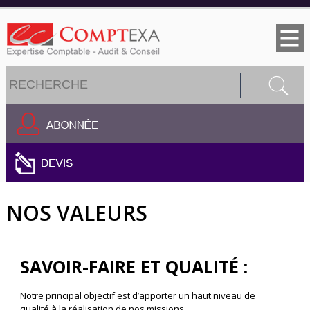
Jump to navigation
Formulaire de recherche
Rechercher
NOS VALEURS
SAVOIR-FAIRE ET QUALITÉ :
Notre principal objectif est d’apporter un haut niveau de
qualité à la réalisation de nos missions.