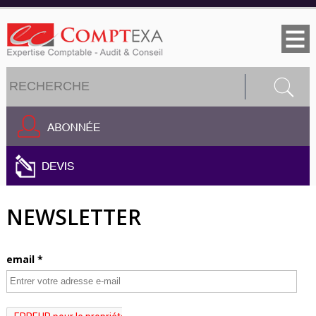
Jump to navigation
Formulaire de recherche
Rechercher
NEWSLETTER
email
*