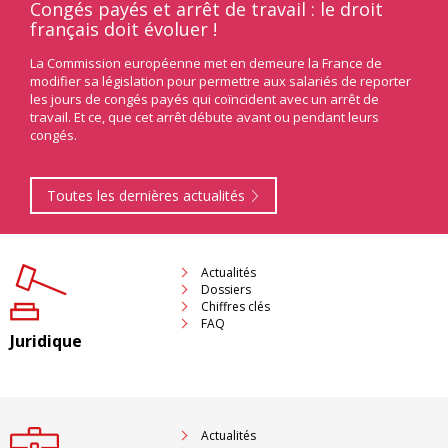
ndu
Congés payés et arrêt de travail : le droit
Les
français doit évoluer !
éne
ament
La Commission européenne met en demeure la France de
À l’i
une
modifier sa législation pour permettre aux salariés de reporter
les 
les jours de congés payés qui coïncident avec un arrêt de
une 
putés
travail. Et ce, que cet arrêt débute avant ou pendant leurs
énerg
n de
congés.
Toutes les dernières actualités
Actualités
Dossiers
Chiffres clés
FAQ
Juridique
Actualités